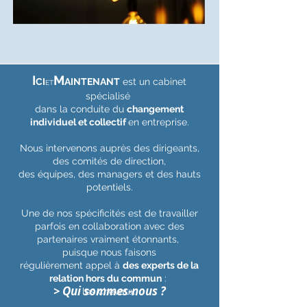
I
M
CI
AINTENANT
est un cabinet
ET
spécialisé
dans la conduite du
changement
individuel et collectif
en entreprise.
Nous intervenons auprès des dirigeants,
des comités de direction,
des équipes, des managers et des hauts
potentiels.
Une de nos spécificités est de travailler
parfois en collaboration avec des
partenaires vraiment étonnants,
puisque nous faisons
régulièrement appel à
des experts de la
relation
hors du commun
:
> Qui sommes-nous ?
les chevaux.