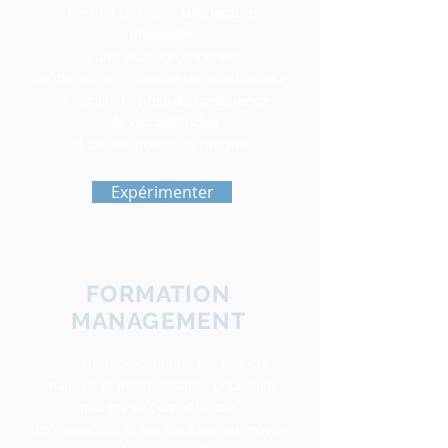
permet d'obtenir
une lecture
différente
d'une situation concrète.
Le cheval agit comme un accélérateur
et facilite la
prise de conscience
de vos aptitudes
et de vos points de progrès.
Expérimenter
FORMATION
MANAGEMENT
La formation continue est une clé
majeure et indispensable pour faire
monter en compétences
les managers et les équipes, au moyen