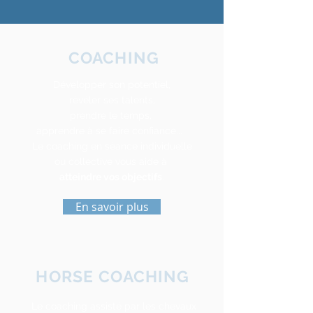
COACHING
Développer son potentiel,
révéler ses talents,
prendre le temps,
apprendre à se faire confiance...
Le coaching en séance individuelle
ou collective vous aide à
atteindre vos objectifs
.
En savoir plus
HORSE COACHING
Le coaching assisté par les chevaux