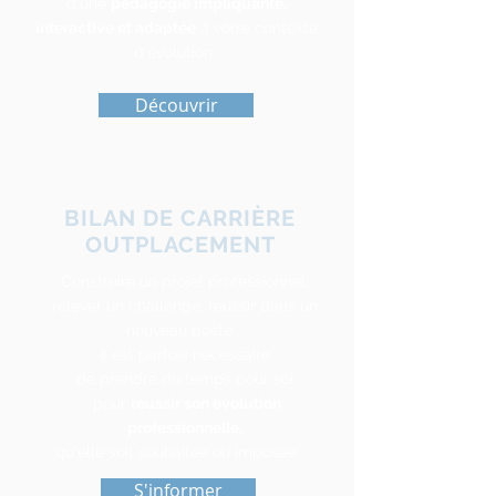
d'une
pédagogie impliquante,
interactive et adaptée
à votre contexte
d'évolution.
Découvrir
BILAN DE CARRIÈRE
OUTPLACEMENT
Construire un projet professionnel,
relever un challenge, réussir dans un
nouveau poste...
Il est parfois nécessaire
de prendre du temps pour soi
pour
réussir son évolution
professionnelle,
qu'elle soit souhaitée ou imposée.
S'informer